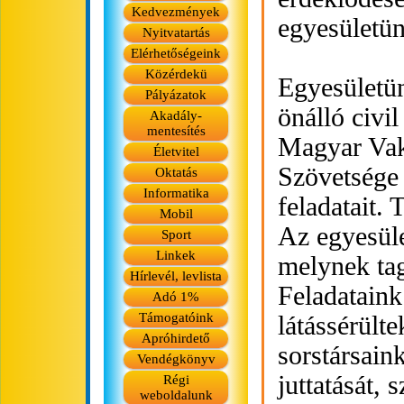
Kedvezmények
egyesületün
Nyitvatartás
Elérhetőségeink
Közérdekü
Egyesületü
Pályázatok
önálló civi
Akadály-
mentesítés
Magyar Vak
Életvitel
Szövetsége
Oktatás
Informatika
feladatait.
Mobil
Az egyesüle
Sport
Linkek
melynek tag
Hírlevél, levlista
Feladataink
Adó 1%
Támogatóink
látássérülte
Apróhirdető
sorstársain
Vendégkönyv
juttatását, 
Régi
weboldalunk