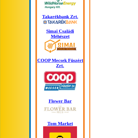
Takarékbank Zrt.
Simai Családi
Méhészet
COOP Mecsek Füszért
Zrt.
Flower Bar
Tom Market