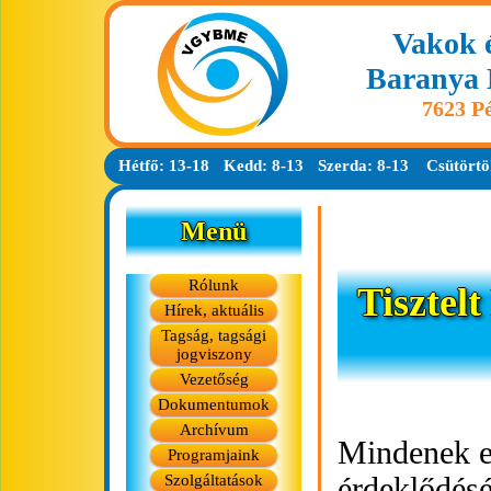
Vakok 
Baranya 
7623 Pé
Hétfő: 13-18
Kedd: 8-13
Szerda: 8-13
Csütörtö
Menü
Rólunk
Tisztel
Hírek, aktuális
Tagság, tagsági
jogviszony
Vezetőség
Dokumentumok
Archívum
Mindenek e
Programjaink
Szolgáltatások
érdeklődésé