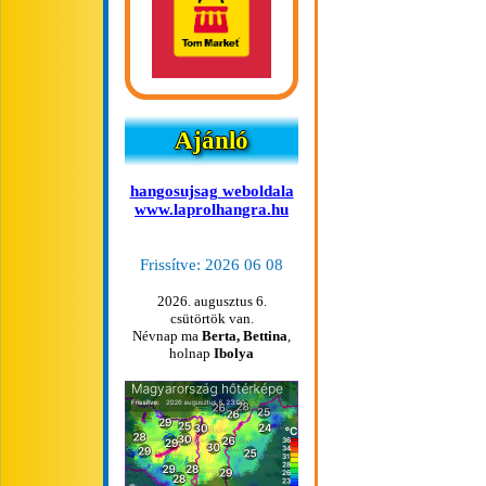
Ajánló
hangosujsag weboldala
www.laprolhangra.hu
Frissítve: 2026 06 08
2026. augusztus 6.
csütörtök van.
Névnap ma
Berta, Bettina
,
holnap
Ibolya