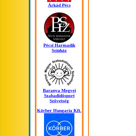
Árkád Pécs
Pécsi Harmadik
Színház
Baranya Megyei
Szabadidősport
Szövetség
Körber Hungaria Kft.