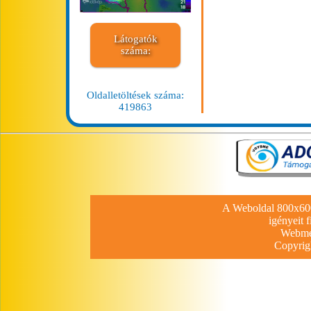
Látogatók
száma:
Oldalletöltések száma:
419863
A Weboldal 800x600 
igényeit 
Webme
Copyri