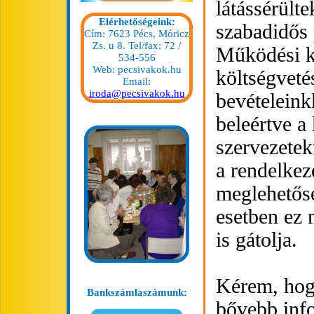
látássérülte
Elérhetőségeink:
szabadidős
Cím: 7623 Pécs, Móricz
Zs. u 8. Tel/fax: 72 /
Működési kö
534-556
Web: pecsivakok.hu
költségveté
Email:
iroda@pecsivakok.hu
bevételeink
beleértve 
szervezetek
a rendelkez
meglehetős
esetben ez 
is gátolja.
Kérem, hog
Bankszámlaszámunk:
bővebb info