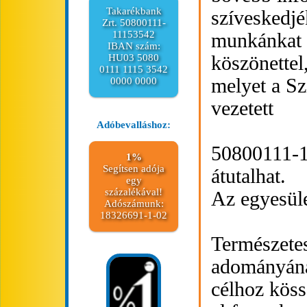
Takarékbank
szíveskedjé
Zrt. 50800111-
11153542
munkánkat t
IBAN szám:
köszönettel
HU03 5080
0111 1115 3542
melyet a Sz
0000 0000
vezetett
Adóbevalláshoz:
50800111-1
1%
Segítsen adója
átutalhat.
egy
százalékával!
Az egyesül
Adószámunk:
18326691-1-02
Természetes
adományána
célhoz köss