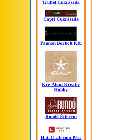
Trüffel Cukrászda
Capri Cukrászda
Pannon Borbolt Kft.
Kre-Álom Kreatív
Hobby
Rundó Étterem
Hotel Laterum Pécs