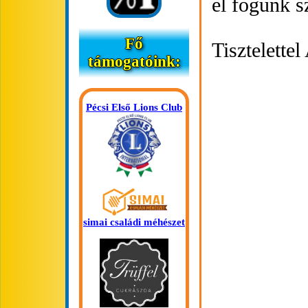
el fogunk s
Fő
Tisztelette
támogatóink:
Pécsi Első Lions Club
simai családi méhészet