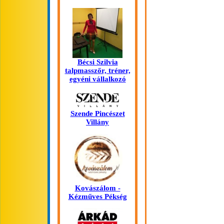
Bécsi Szilvia
talpmasszőr, tréner,
egyéni vállalkozó
Szende Pincészet
Villány
Kovászálom -
Kézműves Pékség